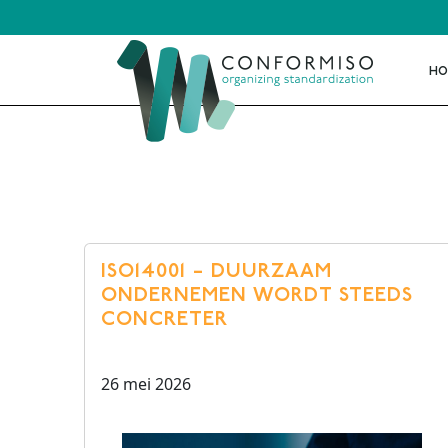
Skip to main content
-->
HO
ISO 
ISO 
ISO14001 – DUURZAAM
HKZ
ONDERNEMEN WORDT STEEDS
IATF 
CONCRETER
AS 9
BRL
26 mei 2026
ISO 2