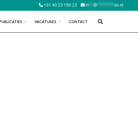
+31 40 23 190 23
in
**
@
********
so.nl
PUBLICATIES
VACATURES
CONTACT
ISO 45001
0
VCA
0
VCU
STATIELADDER
SCL VEILIGHEIDSLADDER
TATIELADDER