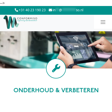
Skip to main content
-->
+31 40 23 190 23
in
**
@
********
so.nl
ONDERHOUD & VERBETEREN