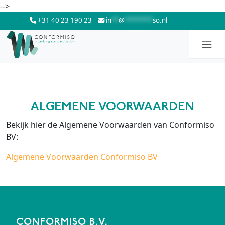
Skip to main content
-->
+31 40 23 190 23
in
**
@
********
so.nl
ALGEMENE VOORWAARDEN
Bekijk hier de Algemene Voorwaarden van Conformiso
BV:
Algemene Voorwaarden Conformiso BV
CONFORMISO B.V.