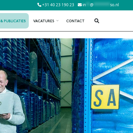
+31 40 23 190 23
in
**
@
********
so.nl
 & PUBLICATIES
VACATURES
CONTACT
ISO 45001
0
VCA
0
VCU
STATIELADDER
SCL VEILIGHEIDSLADDER
TATIELADDER