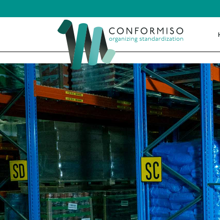
Skip to main content
-->
ISO 
ISO 
HKZ
IATF 
AS 9
BRL
ISO 2