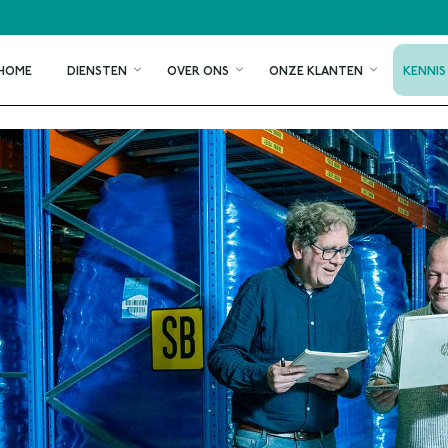
HOME
DIENSTEN
OVER ONS
ONZE KLANTEN
KENNIS
9001
ISO 27001
ISO 14001
13485
NEN 7510
ISO 5000
ISO 22301
ISO 2600
16949
ISO 27701
CO2-PRE
100
ISO 27017 / 27018
MVO PRES
 GROENKEUR
AVG / GDPR
2000 / IFS