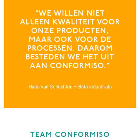
“WE WILLEN NIET
ALLEEN KWALITEIT VOOR
ONZE PRODUCTEN,
MAAR OOK VOOR DE
PROCESSEN. DAAROM
BESTEDEN WE HET UIT
AAN CONFORMISO.”
Hans van Genuchten – Bata industrials
TEAM CONFORMISO