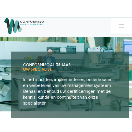
Skip to main content
-->
+31 40 23 190 23
in
**
@
********
so.nl
CONFORMISO AL 35 JAAR
UW SPECIALIST
In het inrichten, implementeren, onderhouden
en verbeteren van uw managementsysteem.
Behaal en behoud uw certificeringen met de
kennis, kunde en continuïteit van onze
specialisten.