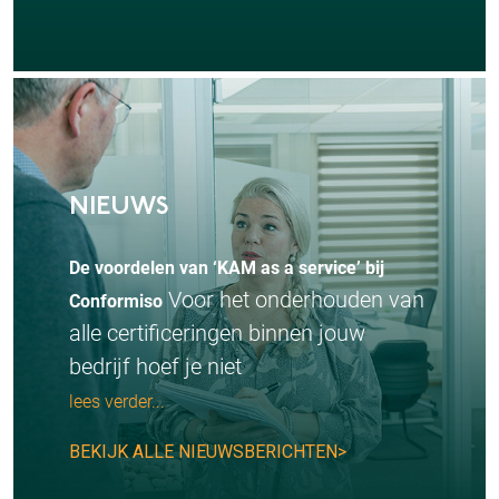
NIEUWS
De voordelen van ‘KAM as a service’ bij
Voor het onderhouden van
Conformiso
alle certificeringen binnen jouw
bedrijf hoef je niet
lees verder...
BEKIJK ALLE NIEUWSBERICHTEN>