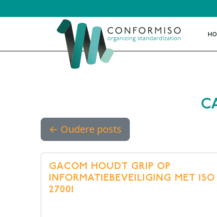
Skip to main content
-->
HO
C
ISO 
ISO 
←
Oudere posts
HKZ
IATF 
GACOM HOUDT GRIP OP
AS 9
INFORMATIEBEVEILIGING MET ISO
BRL
27001
ISO 2