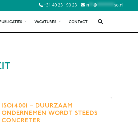
+31 40 23 190 23
in
**
@
********
so.nl
PUBLICATIES
VACATURES
CONTACT
IT
ISO 45001
0
VCA
0
VCU
STATIELADDER
SCL VEILIGHEIDSLADDER
ISO14001 – DUURZAAM
TATIELADDER
ONDERNEMEN WORDT STEEDS
CONCRETER