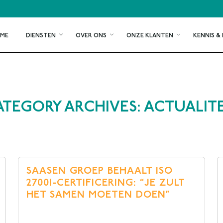
ME
DIENSTEN
OVER ONS
ONZE KLANTEN
KENNIS & 
ATEGORY ARCHIVES: ACTUALITE
9001
ISO 27001
ISO 14001
13485
NEN 7510
ISO 5000
ISO 22301
ISO 2600
16949
ISO 27701
CO2-PRE
SAASEN GROEP BEHAALT ISO
100
ISO 27017 / 27018
MVO PRES
27001-CERTIFICERING: “JE ZULT
 GROENKEUR
AVG / GDPR
HET SAMEN MOETEN DOEN”
2000 / IFS