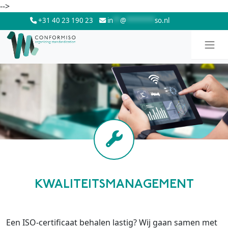
Skip to main content
-->
+31 40 23 190 23
in
**
@
********
so.nl
KWALITEITSMANAGEMENT
Een ISO-certificaat behalen lastig? Wij gaan samen met