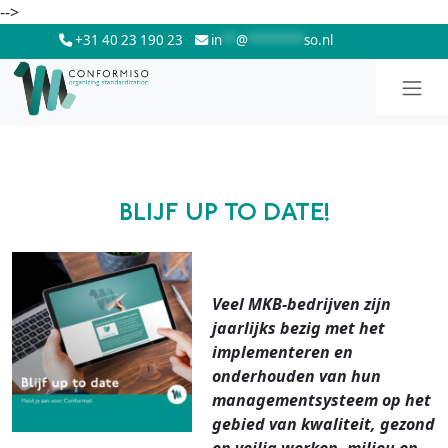
Skip to main content
-->
+31 40 23 190 23
in
**
@
********
so.nl
BLIJF UP TO DATE!
Veel MKB-bedrijven zijn
jaarlijks bezig met het
implementeren en
onderhouden van hun
managementsysteem op het
gebied van kwaliteit, gezond