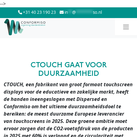
Skip to main content
-->
+31 40 23 190 23
in
**
@
********
so.nl
CTOUCH GAAT VOOR
DUURZAAMHEID
CTOUCH, een fabrikant van groot formaat touchscreen
displays voor de educatieve en zakelijke markt, heeft
de handen ineengeslagen met Dispersed en
Conformiso om het ultieme duurzaamheidsdoel te
bereiken: de meest duurzame Europese leverancier
van touchscreens in 2025.
Deze groene ambitie moet
ervoor zorgen dat de CO2-voetafdruk van de producten
in 2025 met 60% is verlaagd en de circulariteit met