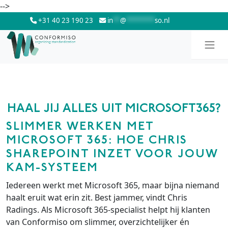
Skip to main content
-->
+31 40 23 190 23
in
**
@
********
so.nl
HAAL JIJ ALLES UIT MICROSOFT365?
SLIMMER WERKEN MET
MICROSOFT 365: HOE CHRIS
SHAREPOINT INZET VOOR JOUW
KAM-SYSTEEM
Iedereen werkt met Microsoft 365, maar bijna niemand
haalt eruit wat erin zit. Best jammer, vindt Chris
Radings. Als Microsoft 365-specialist helpt hij klanten
van Conformiso om slimmer, overzichtelijker én