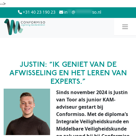
Skip to main content
-->
+31 40 23 190 23
in
**
@
********
so.nl
JUSTIN: “IK GENIET VAN DE
AFWISSELING EN HET LEREN VAN
EXPERTS.”
Sinds november 2024 is Justin
van Toor als junior KAM-
adviseur gestart bij
Conformiso. Met de diploma’s
Integrale Veiligheidskunde en
Middelbare Veiligheidskunde